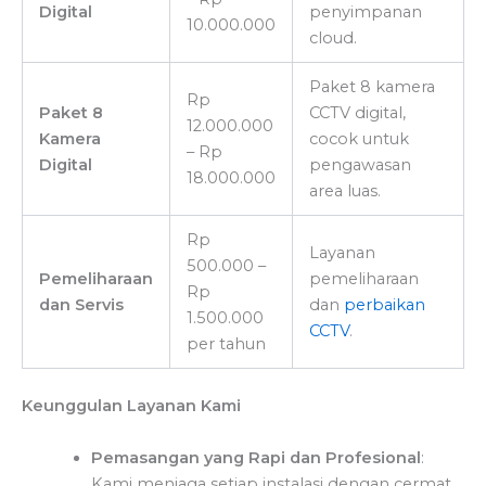
Digital
penyimpanan
10.000.000
cloud.
Paket 8 kamera
Rp
Paket 8
CCTV digital,
12.000.000
Kamera
cocok untuk
– Rp
Digital
pengawasan
18.000.000
area luas.
Rp
Layanan
500.000 –
Pemeliharaan
pemeliharaan
Rp
dan Servis
dan
perbaikan
1.500.000
CCTV
.
per tahun
Keunggulan Layanan Kami
Pemasangan yang Rapi dan Profesional
:
Kami menjaga setiap instalasi dengan cermat