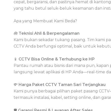
cepat, bergaransi, dan pastinya hemat di kantong
yang tahu betul seluk-beluk keamanan dan instal
Apa yang Membuat Kami Beda?
🧰
Teknisi Ahli & Berpengalaman
Kami bukan sekadar tukang pasang. Tim kami p
CCTV Anda berfungsi optimal, baik untuk kebut
📱
CCTV Bisa Online & Terhubung ke HP
Pantau rumah atau bisnis dari mana pun, kapan 
langsung lewat aplikasi di HP Anda—real-time 
💸
Harga Paket CCTV Taman Sari Terjangkau
Kami punya berbagai pilihan paket pasang CCTV—
termasuk instalasi, kabel, setting online, dan garan
🛡️
Garansi Resmi & Layanan After Sales