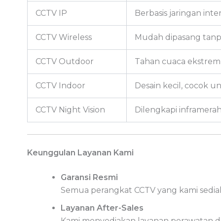
CCTV IP
Berbasis jaringan int
CCTV Wireless
Mudah dipasang tanpa k
CCTV Outdoor
Tahan cuaca ekstrem 
CCTV Indoor
Desain kecil, cocok 
CCTV Night Vision
Dilengkapi inframera
Keunggulan Layanan Kami
Garansi Resmi
Semua perangkat CCTV yang kami sediaka
Layanan After-Sales
Kami menyediakan layanan perawatan d