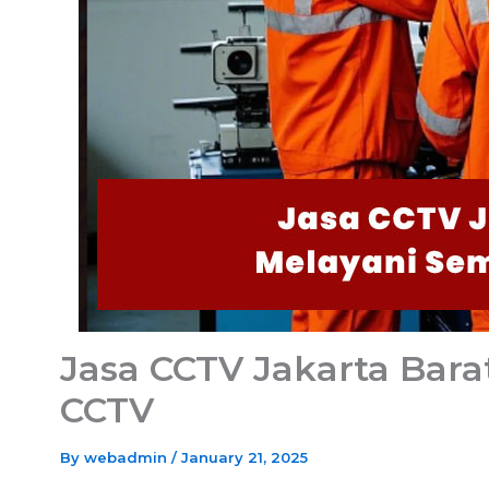
Jasa CCTV Jakarta Bar
CCTV
By
webadmin
/
January 21, 2025