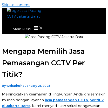
Skip to content
Main Menu
Mengapa Memilih Jasa
Pemasangan CCTV Per
Titik?
By
webadmin
/
January 21, 2025
Meningkatkan keamanan di lingkungan Anda kini semakin
mudah dengan layanan
jasa pemasangan CCTV per titik
di Jakarta Barat
. Kami menyediakan solusi pengawasan