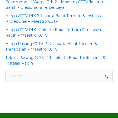
Rekomendasi Warga PIK 2 – Maestro CCTV Jakarta
Barat Profesional & Terpercaya
Harga CCTV PIK 2 Jakarta Barat Terbaru & Instalasi
Profesional – Maestro CCTV
Harga CCTV PIK 1 Jakarta Barat Terbaru & Instalasi
Rapih – Maestro CCTV
Harga Pasang CCTV PIK Jakarta Barat Terbaru &
Transparan – Maestro CCTV
Teknisi Pasang CCTV PIK Jakarta Barat Profesional &
Instalasi Rapih
S
e
a
©2024. Pasang CCTV Jakarta Barat ® All Rights
r
c
Reserved.
h
f
o